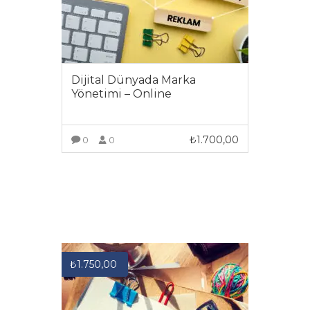
Dijital Dünyada Marka
Yönetimi – Online
₺
1.700,00
0
0
DAHA FAZLA GÖRÜNTÜLE
₺
1.750,00