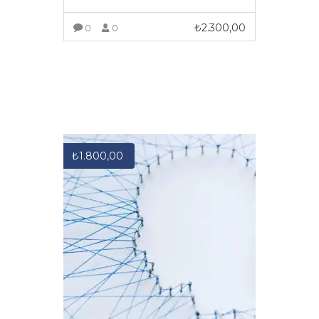
₺
2.300,00
0
0
DAHA FAZLA GÖRÜNTÜLE
₺
1.800,00