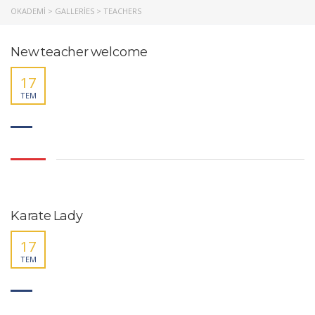
OKADEMI
>
GALLERIES
>
TEACHERS
New teacher welcome
17
TEM
Karate Lady
17
TEM